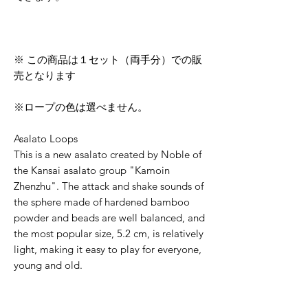
※ この商品は１セット（両手分）での販
売となります
※ロープの色は選べません。
Asalato Loops
This is a new asalato created by Noble of
the Kansai asalato group "Kamoin
Zhenzhu". The attack and shake sounds of
the sphere made of hardened bamboo
powder and beads are well balanced, and
the most popular size, 5.2 cm, is relatively
light, making it easy to play for everyone,
young and old.