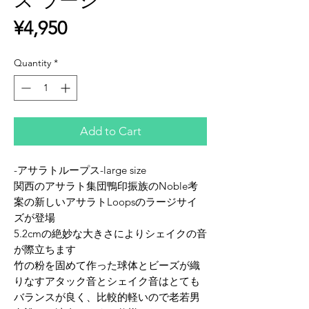
ス ラージ
Price
¥4,950
Quantity
*
Add to Cart
-アサラトループス-large size
関西のアサラト集団鴨印振族のNoble考
案の新しいアサラトLoopsのラージサイ
ズが登場
5.2cmの絶妙な大きさによりシェイクの音
が際立ちます
竹の粉を固めて作った球体とビーズが織
りなすアタック音とシェイク音はとても
バランスが良く、比較的軽いので老若男