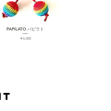
クイックビュー
PAPILATO パピラト
価格
￥6,000
nt