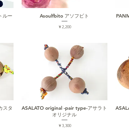
クイックビュー
ラトルー
Asoulfbito アソフビト
PAN
価格
￥2,200
クイックビュー
ミカスタ
ASALATO original -pair type-アサラト
ASALA
オリジナル
価格
￥3,300