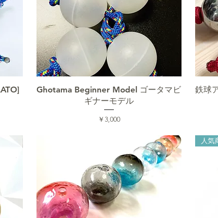
クイックビュー
LATO]
Ghotama Beginner Model ゴータマビ
鉄球
」
ギナーモデル
価格
￥3,000
人気