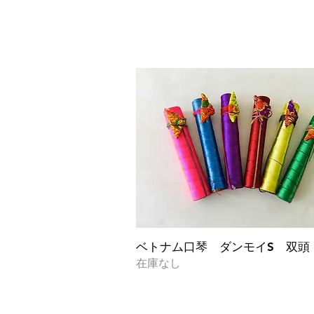
クイックビュー
ベトナム口琴 ダンモイS 双頭
在庫なし