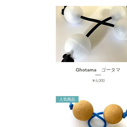
クイックビュー
Ghotama ゴータマ
価格
￥6,000
人気商品