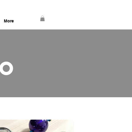
More
TO