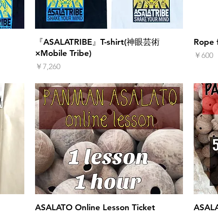
クイックビュー
『ASALATRIBE』T-shirt(神眼芸術
Rope 
×Mobile Tribe)
価格
￥600
価格
￥7,260
クイックビュー
ASALATO Online Lesson Ticket
ASALA