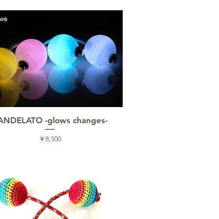
クイックビュー
ANDELATO -glows changes-
価格
￥8,500