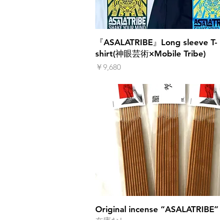
クイックビュー
『ASALATRIBE』Long sleeve T-
shirt(神眼芸術×Mobile Tribe)
価格
￥9,680
クイックビュー
Original incense “ASALATRIBE”